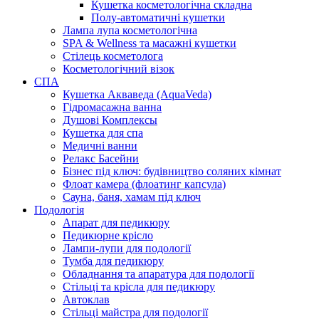
Кушетка косметологічна складна
Полу-автоматичні кушетки
Лампа лупа косметологічна
SPA & Wellness та масажні кушетки
Стілець косметолога
Косметологічний візок
СПА
Кушетка Акваведа (AquaVeda)
Гідромасажна ванна
Душові Комплексы
Кушетка для спа
Медичні ванни
Релакс Басейни
Бізнес під ключ: будівництво соляних кімнат
Флоат камера (флоатинг капсула)
Сауна, баня, хамам під ключ
Подологія
Апарат для педикюру
Педикюрне крісло
Лампи-лупи для подології
Тумба для педикюру
Обладнання та апаратура для подології
Стільці та крісла для педикюру
Автоклав
Стільці майстра для подології