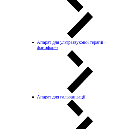
Апарат для ультразвукової терапії –
фонофорез
Апарат для гальванізації