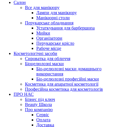
Салон
Все для манікюру
Лампи для манікюру
Манікюрні столи
Перукарське обладнання
Устаткування для барбершопа
Мийки
Організатори
Перукарське крісло
Рабоче місце
Косметологічні засоби
Сироватка для обличчя
Біоцелюлозні маски
Біо-целюлозні маски домашнього
використання
Біо-целюлозні професійні маски
Косметика для апаратної косметології
Професійна косметика для косметологів
ПРО НАС
Бізнес під ключ
Beauty Школа
Про компанію
Сервіс
Оплата
Доставка