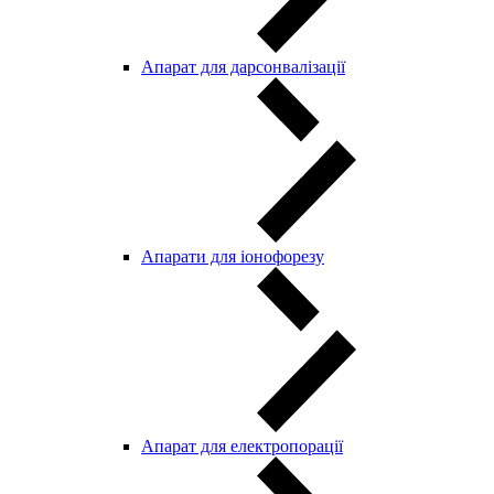
Апарат для дарсонвалізації
Апарати для іонофорезу
Апарат для електропорації