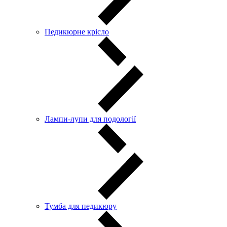
Педикюрне крісло
Лампи-лупи для подології
Тумба для педикюру