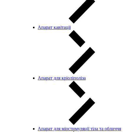
Aпарат кавітації
Апарат для кріоліполіза
Апарат для міостимуляції тіла та обличчя