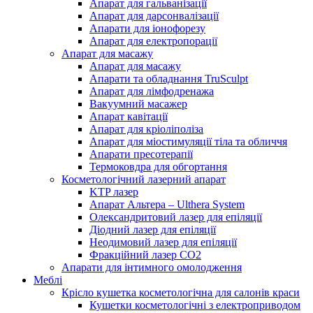
Апарат для гальванізації
Апарат для дарсонвалізації
Апарати для іонофорезу
Апарат для електропорації
Апарат для масажу
Апарат для масажу
Апарати та обладнання TruSculpt
Апарат для лімфодренажа
Вакуумний масажер
Aпарат кавітації
Апарат для кріоліполіза
Апарат для міостимуляції тіла та обличчя
Aпарати пресотерапії
Термоковдра для обгортання
Косметологічний лазерний апарат
KTP лазер
Апарат Альтера – Ulthera System
Олександритовий лазер для епіляції
Діодний лазер для епіляції
Неодимовий лазер для епіляції
Фракційний лазер СО2
Апарати для інтимного омолодження
Меблі
Крісло кушетка косметологічна для салонів краси
Кушетки косметологічні з електроприводом