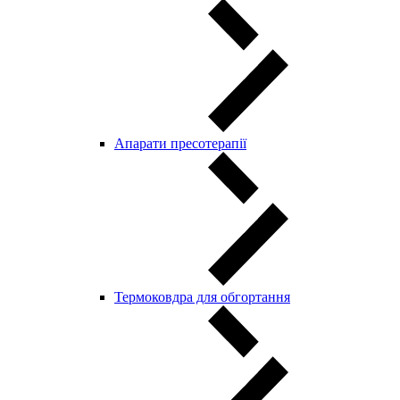
Aпарати пресотерапії
Термоковдра для обгортання