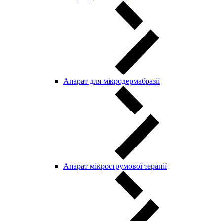
Апарат для мікродермабразії
Апарат мікрострумової терапії