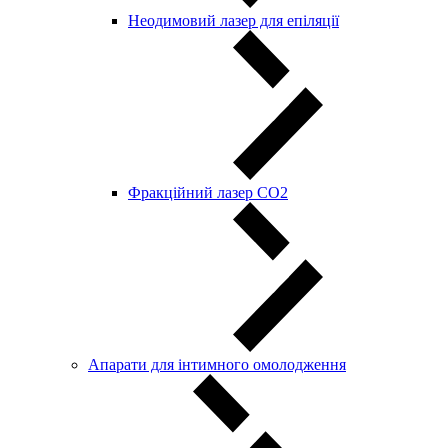
Неодимовий лазер для епіляції
Фракційний лазер СО2
Апарати для інтимного омолодження