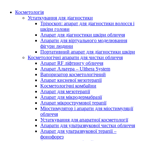
Косметологія
Устаткування для діагностики
Тріхоскоп: апарат для діагностики волосся і
шкіри голови
Апарат для діагностики шкіри обличчя
Апарати для віртуального моделювання
фігури людини
Портативний апарат для діагностики шкіри
Косметологічні апарати для чистки обличчя
Апарат RF ліфтингу обличчя
Апарат Альтера – Ulthera System
Вапоризатор косметологічний
Апарат кисневої мезотерапії
Kосметологічні комбайни
Апарат для мезотерапії
Апарат для мікродермабразії
Апарат мікрострумової терапії
Міостимулятор і апарати для міостимуляції
обличчя
Устаткування для апаратної косметології
Апарати для ультразвукової чистки обличчя
Апарат для ультразвукової терапії –
фонофорез