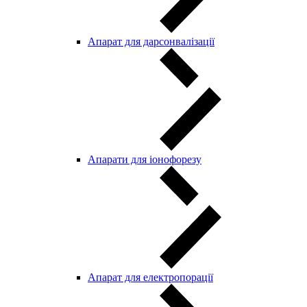
Апарат для дарсонвалізації
Апарати для іонофорезу
Апарат для електропорації