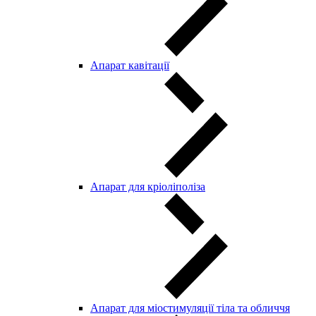
Aпарат кавітації
Апарат для кріоліполіза
Апарат для міостимуляції тіла та обличчя