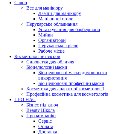
Салон
Все для манікюру
Лампи для манікюру
Манікюрні столи
Перукарське обладнання
Устаткування для барбершопа
Мийки
Організатори
Перукарське крісло
Рабоче місце
Косметологічні засоби
Сироватка для обличчя
Біоцелюлозні маски
Біо-целюлозні маски домашнього
використання
Біо-целюлозні професійні маски
Косметика для апаратної косметології
Професійна косметика для косметологів
ПРО НАС
Бізнес під ключ
Beauty Школа
Про компанію
Сервіс
Оплата
Доставка