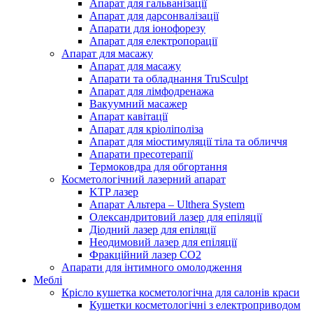
Апарат для гальванізації
Апарат для дарсонвалізації
Апарати для іонофорезу
Апарат для електропорації
Апарат для масажу
Апарат для масажу
Апарати та обладнання TruSculpt
Апарат для лімфодренажа
Вакуумний масажер
Aпарат кавітації
Апарат для кріоліполіза
Апарат для міостимуляції тіла та обличчя
Aпарати пресотерапії
Термоковдра для обгортання
Косметологічний лазерний апарат
KTP лазер
Апарат Альтера – Ulthera System
Олександритовий лазер для епіляції
Діодний лазер для епіляції
Неодимовий лазер для епіляції
Фракційний лазер СО2
Апарати для інтимного омолодження
Меблі
Крісло кушетка косметологічна для салонів краси
Кушетки косметологічні з електроприводом