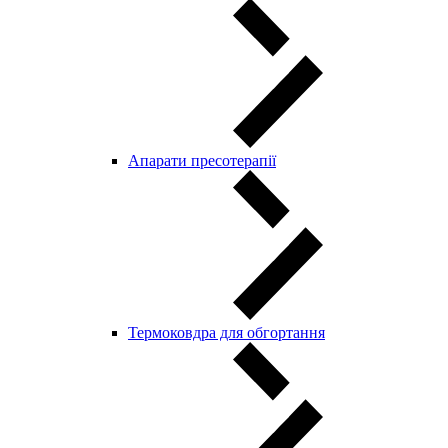
Aпарати пресотерапії
Термоковдра для обгортання