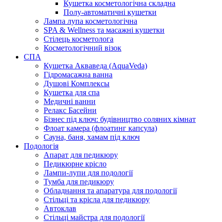
Кушетка косметологічна складна
Полу-автоматичні кушетки
Лампа лупа косметологічна
SPA & Wellness та масажні кушетки
Стілець косметолога
Косметологічний візок
СПА
Кушетка Акваведа (AquaVeda)
Гідромасажна ванна
Душові Комплексы
Кушетка для спа
Медичні ванни
Релакс Басейни
Бізнес під ключ: будівництво соляних кімнат
Флоат камера (флоатинг капсула)
Сауна, баня, хамам під ключ
Подологія
Апарат для педикюру
Педикюрне крісло
Лампи-лупи для подології
Тумба для педикюру
Обладнання та апаратура для подології
Стільці та крісла для педикюру
Автоклав
Стільці майстра для подології