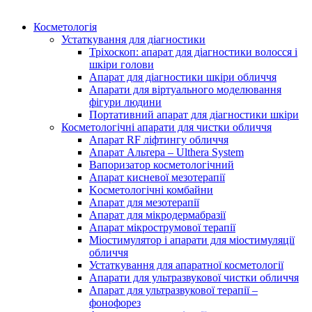
Косметологія
Устаткування для діагностики
Тріхоскоп: апарат для діагностики волосся і
шкіри голови
Апарат для діагностики шкіри обличчя
Апарати для віртуального моделювання
фігури людини
Портативний апарат для діагностики шкіри
Косметологічні апарати для чистки обличчя
Апарат RF ліфтингу обличчя
Апарат Альтера – Ulthera System
Вапоризатор косметологічний
Апарат кисневої мезотерапії
Kосметологічні комбайни
Апарат для мезотерапії
Апарат для мікродермабразії
Апарат мікрострумової терапії
Міостимулятор і апарати для міостимуляції
обличчя
Устаткування для апаратної косметології
Апарати для ультразвукової чистки обличчя
Апарат для ультразвукової терапії –
фонофорез