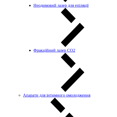
Неодимовий лазер для епіляції
Фракційний лазер СО2
Апарати для інтимного омолодження