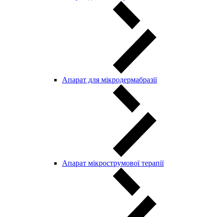
Апарат для мікродермабразії
Апарат мікрострумової терапії