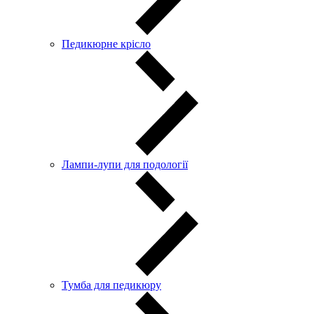
Педикюрне крісло
Лампи-лупи для подології
Тумба для педикюру