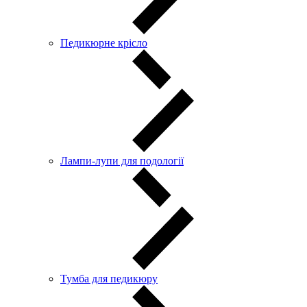
Педикюрне крісло
Лампи-лупи для подології
Тумба для педикюру