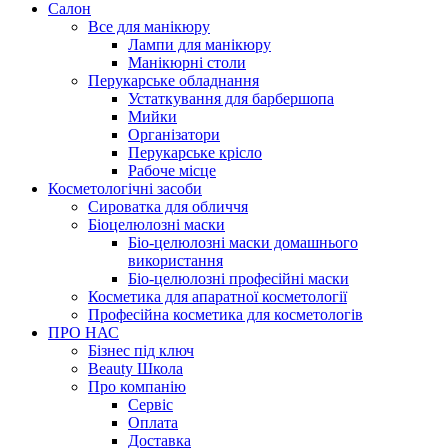
Салон
Все для манікюру
Лампи для манікюру
Манікюрні столи
Перукарське обладнання
Устаткування для барбершопа
Мийки
Організатори
Перукарське крісло
Рабоче місце
Косметологічні засоби
Сироватка для обличчя
Біоцелюлозні маски
Біо-целюлозні маски домашнього
використання
Біо-целюлозні професійні маски
Косметика для апаратної косметології
Професійна косметика для косметологів
ПРО НАС
Бізнес під ключ
Beauty Школа
Про компанію
Сервіс
Оплата
Доставка