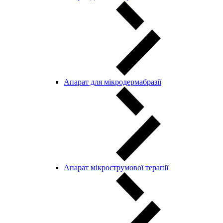
Апарат для мікродермабразії
Апарат мікрострумової терапії