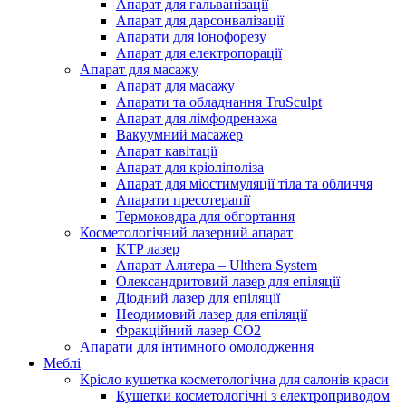
Апарат для гальванізації
Апарат для дарсонвалізації
Апарати для іонофорезу
Апарат для електропорації
Апарат для масажу
Апарат для масажу
Апарати та обладнання TruSculpt
Апарат для лімфодренажа
Вакуумний масажер
Aпарат кавітації
Апарат для кріоліполіза
Апарат для міостимуляції тіла та обличчя
Aпарати пресотерапії
Термоковдра для обгортання
Косметологічний лазерний апарат
KTP лазер
Апарат Альтера – Ulthera System
Олександритовий лазер для епіляції
Діодний лазер для епіляції
Неодимовий лазер для епіляції
Фракційний лазер СО2
Апарати для інтимного омолодження
Меблі
Крісло кушетка косметологічна для салонів краси
Кушетки косметологічні з електроприводом