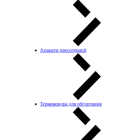
Aпарати пресотерапії
Термоковдра для обгортання