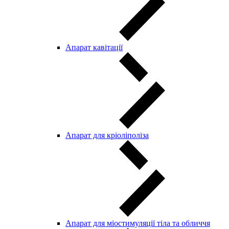
Aпарат кавітації
Апарат для кріоліполіза
Апарат для міостимуляції тіла та обличчя