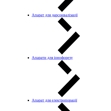
Апарат для дарсонвалізації
Апарати для іонофорезу
Апарат для електропорації