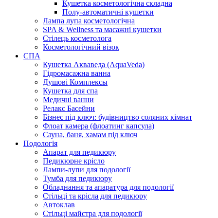
Кушетка косметологічна складна
Полу-автоматичні кушетки
Лампа лупа косметологічна
SPA & Wellness та масажні кушетки
Стілець косметолога
Косметологічний візок
СПА
Кушетка Акваведа (AquaVeda)
Гідромасажна ванна
Душові Комплексы
Кушетка для спа
Медичні ванни
Релакс Басейни
Бізнес під ключ: будівництво соляних кімнат
Флоат камера (флоатинг капсула)
Сауна, баня, хамам під ключ
Подологія
Апарат для педикюру
Педикюрне крісло
Лампи-лупи для подології
Тумба для педикюру
Обладнання та апаратура для подології
Стільці та крісла для педикюру
Автоклав
Стільці майстра для подології