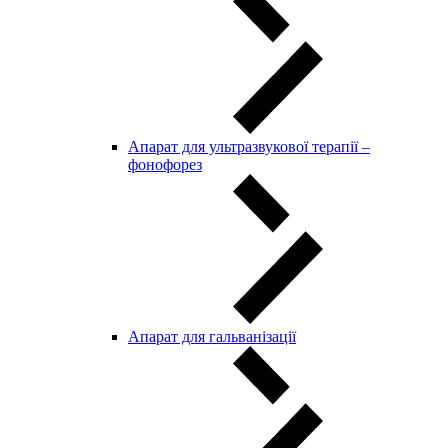
Апарат для ультразвукової терапії –
фонофорез
Апарат для гальванізації