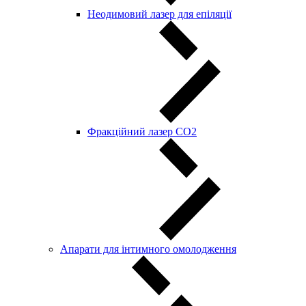
Неодимовий лазер для епіляції
Фракційний лазер СО2
Апарати для інтимного омолодження