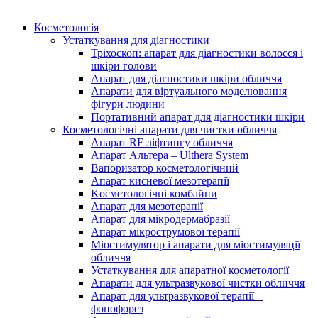
Косметологія
Устаткування для діагностики
Тріхоскоп: апарат для діагностики волосся і
шкіри голови
Апарат для діагностики шкіри обличчя
Апарати для віртуального моделювання
фігури людини
Портативний апарат для діагностики шкіри
Косметологічні апарати для чистки обличчя
Апарат RF ліфтингу обличчя
Апарат Альтера – Ulthera System
Вапоризатор косметологічний
Апарат кисневої мезотерапії
Kосметологічні комбайни
Апарат для мезотерапії
Апарат для мікродермабразії
Апарат мікрострумової терапії
Міостимулятор і апарати для міостимуляції
обличчя
Устаткування для апаратної косметології
Апарати для ультразвукової чистки обличчя
Апарат для ультразвукової терапії –
фонофорез