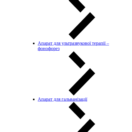
Апарат для ультразвукової терапії –
фонофорез
Апарат для гальванізації