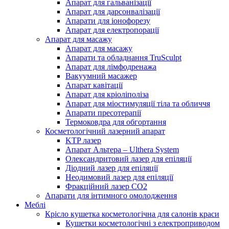
Апарат для гальванізації
Апарат для дарсонвалізації
Апарати для іонофорезу
Апарат для електропорації
Апарат для масажу
Апарат для масажу
Апарати та обладнання TruSculpt
Апарат для лімфодренажа
Вакуумний масажер
Aпарат кавітації
Апарат для кріоліполіза
Апарат для міостимуляції тіла та обличчя
Aпарати пресотерапії
Термоковдра для обгортання
Косметологічний лазерний апарат
KTP лазер
Апарат Альтера – Ulthera System
Олександритовий лазер для епіляції
Діодний лазер для епіляції
Неодимовий лазер для епіляції
Фракційний лазер СО2
Апарати для інтимного омолодження
Меблі
Крісло кушетка косметологічна для салонів краси
Кушетки косметологічні з електроприводом