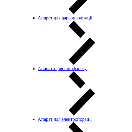
Апарат для дарсонвалізації
Апарати для іонофорезу
Апарат для електропорації