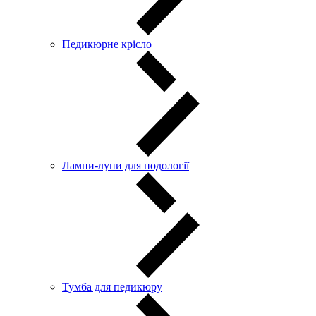
Педикюрне крісло
Лампи-лупи для подології
Тумба для педикюру