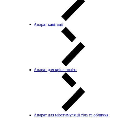
Aпарат кавітації
Апарат для кріоліполіза
Апарат для міостимуляції тіла та обличчя