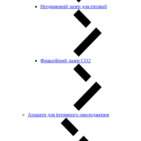
Неодимовий лазер для епіляції
Фракційний лазер СО2
Апарати для інтимного омолодження