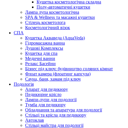
Кушетка косметологічна складна
Полу-автоматичні кушетки
Лампа лупа косметологічна
SPA & Wellness та масажні кушетки
Стілець косметолога
Косметологічний візок
СПА
Кушетка Акваведа (AquaVeda)
Гідромасажна ванна
Душові Комплексы
Кушетка для спа
Медичні ванни
Релакс Басейни
Бізнес під ключ: будівництво соляних кімнат
Флоат камера (флоатинг капсула)
Сауна, баня, хамам під ключ
Подологія
Апарат для педикюру
Педикюрне крісло
Лампи-лупи для подології
Тумба для педикюру
Обладнання та апаратура для подології
Стільці та крісла для педикюру
Автоклав
Стільці майстра для подології