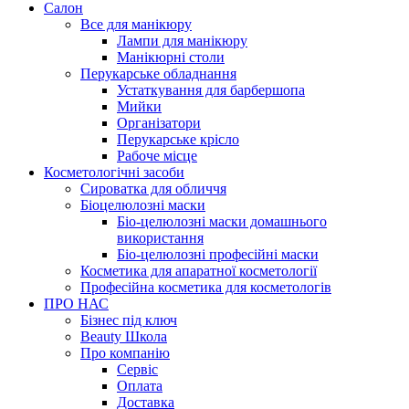
Салон
Все для манікюру
Лампи для манікюру
Манікюрні столи
Перукарське обладнання
Устаткування для барбершопа
Мийки
Організатори
Перукарське крісло
Рабоче місце
Косметологічні засоби
Сироватка для обличчя
Біоцелюлозні маски
Біо-целюлозні маски домашнього
використання
Біо-целюлозні професійні маски
Косметика для апаратної косметології
Професійна косметика для косметологів
ПРО НАС
Бізнес під ключ
Beauty Школа
Про компанію
Сервіс
Оплата
Доставка