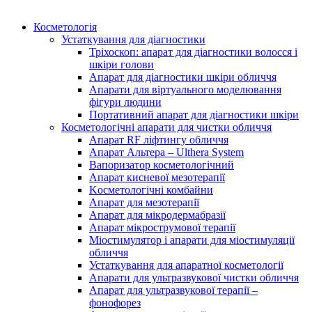
Косметологія
Устаткування для діагностики
Тріхоскоп: апарат для діагностики волосся і
шкіри голови
Апарат для діагностики шкіри обличчя
Апарати для віртуального моделювання
фігури людини
Портативний апарат для діагностики шкіри
Косметологічні апарати для чистки обличчя
Апарат RF ліфтингу обличчя
Апарат Альтера – Ulthera System
Вапоризатор косметологічний
Апарат кисневої мезотерапії
Kосметологічні комбайни
Апарат для мезотерапії
Апарат для мікродермабразії
Апарат мікрострумової терапії
Міостимулятор і апарати для міостимуляції
обличчя
Устаткування для апаратної косметології
Апарати для ультразвукової чистки обличчя
Апарат для ультразвукової терапії –
фонофорез