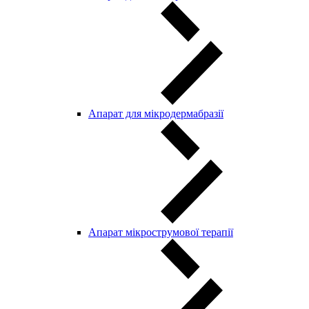
Апарат для мікродермабразії
Апарат мікрострумової терапії