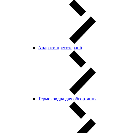
Aпарати пресотерапії
Термоковдра для обгортання