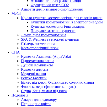
Неодимовий лазер для епіляції
Фракційний лазер СО2
Апарати для інтимного омолодження
Меблі
Крісло кушетка косметологічна для салонів краси
Кушетки косметологічні з електроприводом
Кушетка косметологічна складна
Полу-автоматичні кушетки
Лампа лупа косметологічна
SPA & Wellness та масажні кушетки
Стілець косметолога
Косметологічний візок
СПА
Кушетка Акваведа (AquaVeda)
Гідромасажна ванна
Душові Комплексы
Кушетка для спа
Медичні ванни
Релакс Басейни
Бізнес під ключ: будівництво соляних кімнат
Флоат камера (флоатинг капсула)
Сауна, баня, хамам під ключ
Подологія
Апарат для педикюру
Педикюрне крісло