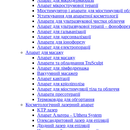
Апарат для мікродермабразії
Апарат мікрострумової терапії
Міостимулятор і апарати для міостимуляції об
Устаткування для апаратної косметології
Апарати для ультразвукової чистки обличчя
Апарат для ультразвукової терапії – фонофорез
Апарат для гальванізації
Апарат для дарсонвалізації
Апарати для іонофорезу
Апарат для електропорації
Апарат для масажу
Апарат для масажу
Апарати та обладнання TruSculpt
Апарат для лімфодренажа
Вакуумний масажер
Aпарат кавітації
Апарат для кріоліполіза
Апарат для міостимуляції тіла та обличчя
Aпарати пресотерапії
Термоковдра для обгортання
Косметологічний лазерний апарат
KTP лазер
Апарат Альтера – Ulthera System
Олександритовий лазер для епіляції
Діодний лазер для епіляції