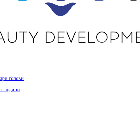
кіри голови
ри людини