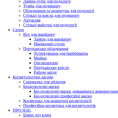
Лампи-лупи для подології
Тумба для педикюру
Обладнання та апаратура для подології
Стільці та крісла для педикюру
Автоклав
Стільці майстра для подології
Салон
Все для манікюру
Лампи для манікюру
Манікюрні столи
Перукарське обладнання
Устаткування для барбершопа
Мийки
Організатори
Перукарське крісло
Рабоче місце
Косметологічні засоби
Сироватка для обличчя
Біоцелюлозні маски
Біо-целюлозні маски домашнього використан
Біо-целюлозні професійні маски
Косметика для апаратної косметології
Професійна косметика для косметологів
ПРО НАС
Бізнес під ключ