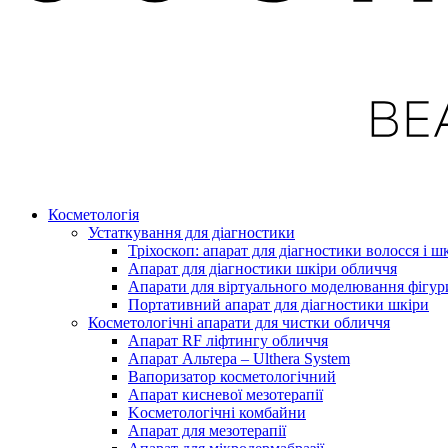
Косметологія
Устаткування для діагностики
Тріхоскоп: апарат для діагностики волосся і ш
Апарат для діагностики шкіри обличчя
Апарати для віртуального моделювання фігу
Портативний апарат для діагностики шкіри
Косметологічні апарати для чистки обличчя
Апарат RF ліфтингу обличчя
Апарат Альтера – Ulthera System
Вапоризатор косметологічний
Апарат кисневої мезотерапії
Kосметологічні комбайни
Апарат для мезотерапії