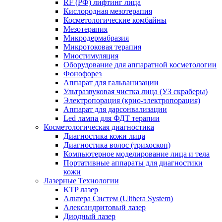
RF (РФ) лифтинг лица
Кислородная мезотерапия
Косметологические комбайны
Мезотерапия
Микродермабразия
Микротоковая терапия
Миостимуляция
Оборудование для аппаратной косметологии
Фонофорез
Аппарат для гальванизации
Ультразвуковая чистка лица (УЗ скраберы)
Электропорация (крио-электропорация)
Аппарат для дарсонвализации
Led лампа для ФДТ терапии
Косметологическая диагностика
Диагностика кожи лица
Диагностика волос (трихоскоп)
Компьютерное моделирование лица и тела
Портативные аппараты для диагностики
кожи
Лазерные Технологии
KTP лазер
Альтера Систем (Ulthera System)
Александритовый лазер
Диодный лазер