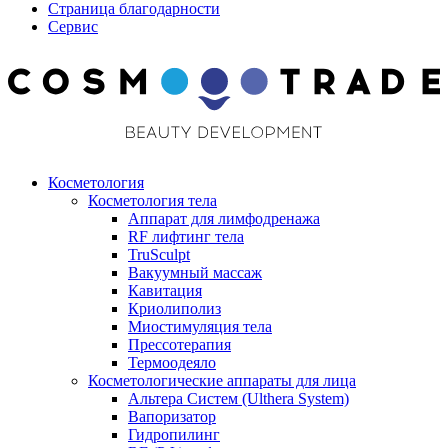
Страница благодарности
Сервис
Косметология
Косметология тела
Аппарат для лимфодренажа
RF лифтинг тела
TruSculpt
Вакуумный массаж
Кавитация
Криолиполиз
Миостимуляция тела
Прессотерапия
Термоодеяло
Косметологические аппараты для лица
Альтера Систем (Ulthera System)
Вапоризатор
Гидропилинг