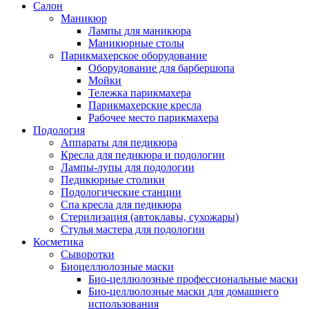
Салон
Маникюр
Лампы для маникюра
Маникюрные столы
Парикмахерское оборудование
Оборудование для барбершопа
Мойки
Тележка парикмахера
Парикмахерские кресла
Рабочее место парикмахера
Подология
Аппараты для педикюра
Кресла для педикюра и подологии
Лампы-лупы для подологии
Педикюрные столики
Подологические станции
Спа кресла для педикюра
Стерилизация (автоклавы, сухожары)
Стулья мастера для подологии
Косметика
Сыворотки
Биоцеллюлозные маски
Био-целлюлозные профессиональные маски
Био-целлюлозные маски для домашнего
использования