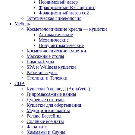
Неодимовый лазер
Фракционный RF лифтинг
Фракционный лазер со2
Эстетическая гинекология
Мебель
Косметологические кресла — кушетки
Автоматические
Механические
Полу-автоматические
Косметологические кушетки
Массажные столы
Лампы-Лупы
SPA и Wellness кушетки
Рабочие стулья
Столики и Тележки
СПА
Кушетки Акваведа (AquaVeda)
Гидромассажные ванны
Душевые системы
Кушетки для обертывания
Медицинские ванны
Релакс Бассейны
Соляные комнаты
Флоатинг
Хаммамы и Сауны