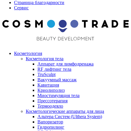
Страница благодарности
Сервис
Косметология
Косметология тела
Аппарат для лимфодренажа
RF лифтинг тела
TruSculpt
Вакуумный массаж
Кавитация
Криолиполиз
Миостимуляция тела
Прессотерапия
Термоодеяло
Косметологические аппараты для лица
Альтера Систем (Ulthera System)
Вапоризатор
Гидропилинг