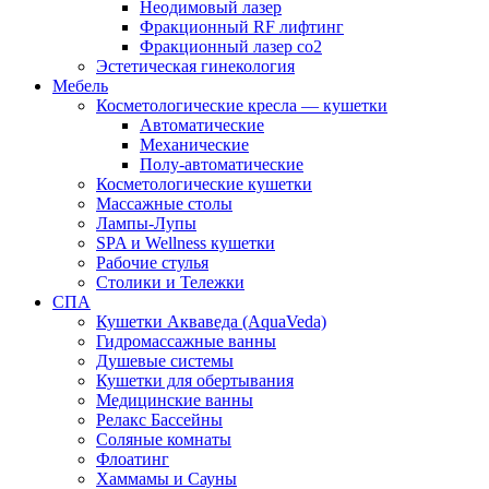
Неодимовый лазер
Фракционный RF лифтинг
Фракционный лазер со2
Эстетическая гинекология
Мебель
Косметологические кресла — кушетки
Автоматические
Механические
Полу-автоматические
Косметологические кушетки
Массажные столы
Лампы-Лупы
SPA и Wellness кушетки
Рабочие стулья
Столики и Тележки
СПА
Кушетки Акваведа (AquaVeda)
Гидромассажные ванны
Душевые системы
Кушетки для обертывания
Медицинские ванны
Релакс Бассейны
Соляные комнаты
Флоатинг
Хаммамы и Сауны