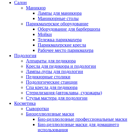
Салон
Маникюр
Лампы для маникюра
Маникюрные столы
Парикмахерское оборудование
Оборудование для барбершопа
Мойки
Тележка парикмахера
Парикмахерские кресла
Рабочее место парикмахера
Подология
Аппараты для педикюра
Кресла для педикюра и подологии
Лампы-лупы для подологии
Педикюрные столики
Подологические станции
Спа кресла для педикюра
Стерилизация (автоклавы, сухожары)
Стулья мастера для подологии
Косметика
Сыворотки
Биоцеллюлозные маски
Био-целлюлозные профессиональные маски
Био-целлюлозные маски для домашнего
использования