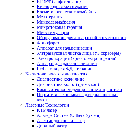
RF (РФ) лифтинг лица
Кислородная мезотерапия
Косметологические комбайны
Мезотерапия
Микродермабразия
Микротоковая терапия
Миостимуляция
Оборудование для аппаратной косметологии
Фонофорез
Аппарат для гальванизации
Ультразвуковая чистка лица (УЗ скраберы)
Электропорация (крио-электропорация)
Аппарат для дарсонвализации
Led лампа для ФДТ терапии
Косметологическая диагностика
Диагностика кожи лица
Диагностика волос (трихоскоп)
Компьютерное моделирование лица и тела
Портативные аппараты для диагностики
кожи
Лазерные Технологии
KTP лазер
Альтера Систем (Ulthera System)
Александритовый лазер
Диодный лазер