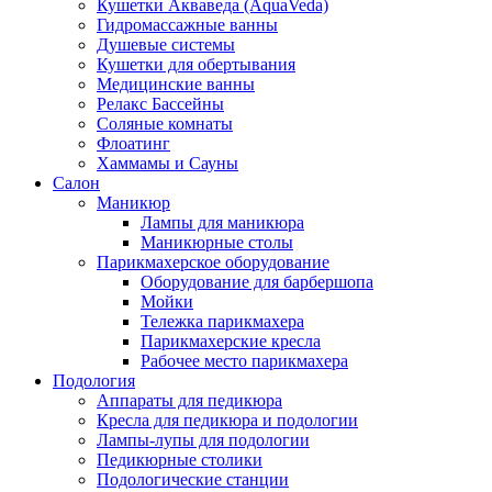
Кушетки Акваведа (AquaVeda)
Гидромассажные ванны
Душевые системы
Кушетки для обертывания
Медицинские ванны
Релакс Бассейны
Соляные комнаты
Флоатинг
Хаммамы и Сауны
Салон
Маникюр
Лампы для маникюра
Маникюрные столы
Парикмахерское оборудование
Оборудование для барбершопа
Мойки
Тележка парикмахера
Парикмахерские кресла
Рабочее место парикмахера
Подология
Аппараты для педикюра
Кресла для педикюра и подологии
Лампы-лупы для подологии
Педикюрные столики
Подологические станции