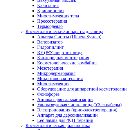
Вакуумный массаж
Кавитация
Криолиполиз
Миостимуляция тела
Прессотерапия
Термоодеяло
Косметологические аппараты для лица
Альтера Систем (Ulthera System)
Вапоризатор
Гидропилинг
RF (РФ) лифтинг лица
Кислородная мезотерапия
Косметологические комбайны
Мезотерапия
Микродермабразия
Микротоковая терапия
Миостимуляция
Оборудование для аппаратной косметологии
Фонофорез
Аппарат для гальванизации
Ультразвуковая чистка лица (УЗ скраберы)
Электропорация (крио-электропорация)
Аппарат для дарсонвализации
Led лампа для ФДТ терапии
Косметологическая диагностика