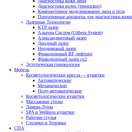
Диагностика кожи лица
Диагностика волос (трихоскоп)
Компьютерное моделирование лица и тела
Портативные аппараты для диагностики кожи
Лазерные Технологии
KTP лазер
Альтера Систем (Ulthera System)
Александритовый лазер
Диодный лазер
Неодимовый лазер
Фракционный RF лифтинг
Фракционный лазер со2
Эстетическая гинекология
Мебель
Косметологические кресла — кушетки
Автоматические
Механические
Полу-автоматические
Косметологические кушетки
Массажные столы
Лампы-Лупы
SPA и Wellness кушетки
Рабочие стулья
Столики и Тележки
СПА