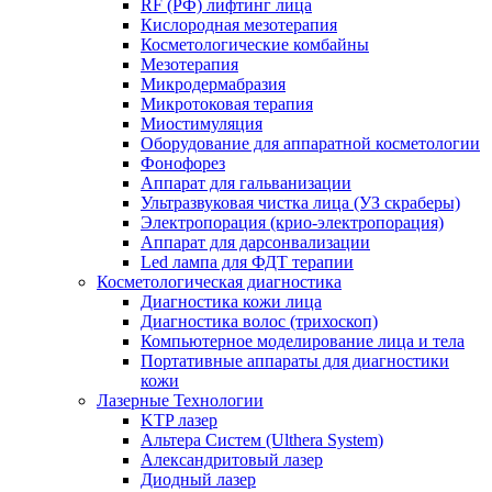
RF (РФ) лифтинг лица
Кислородная мезотерапия
Косметологические комбайны
Мезотерапия
Микродермабразия
Микротоковая терапия
Миостимуляция
Оборудование для аппаратной косметологии
Фонофорез
Аппарат для гальванизации
Ультразвуковая чистка лица (УЗ скраберы)
Электропорация (крио-электропорация)
Аппарат для дарсонвализации
Led лампа для ФДТ терапии
Косметологическая диагностика
Диагностика кожи лица
Диагностика волос (трихоскоп)
Компьютерное моделирование лица и тела
Портативные аппараты для диагностики
кожи
Лазерные Технологии
KTP лазер
Альтера Систем (Ulthera System)
Александритовый лазер
Диодный лазер