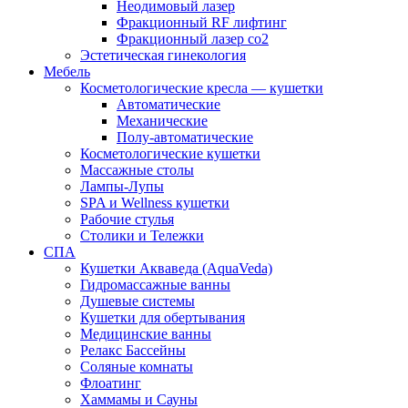
Неодимовый лазер
Фракционный RF лифтинг
Фракционный лазер со2
Эстетическая гинекология
Мебель
Косметологические кресла — кушетки
Автоматические
Механические
Полу-автоматические
Косметологические кушетки
Массажные столы
Лампы-Лупы
SPA и Wellness кушетки
Рабочие стулья
Столики и Тележки
СПА
Кушетки Акваведа (AquaVeda)
Гидромассажные ванны
Душевые системы
Кушетки для обертывания
Медицинские ванны
Релакс Бассейны
Соляные комнаты
Флоатинг
Хаммамы и Сауны