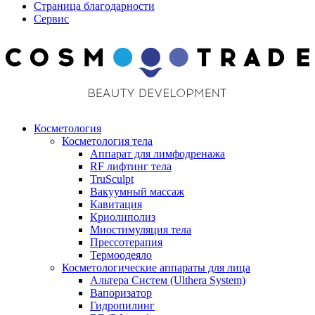
Страница благодарности
Сервис
Косметология
Косметология тела
Аппарат для лимфодренажа
RF лифтинг тела
TruSculpt
Вакуумный массаж
Кавитация
Криолиполиз
Миостимуляция тела
Прессотерапия
Термоодеяло
Косметологические аппараты для лица
Альтера Систем (Ulthera System)
Вапоризатор
Гидропилинг