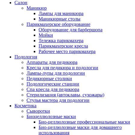
Салон
Маникюр
Лампы для маникюра
Маникюрные столы
Парикмахерское оборудование
Оборудование для барбершопа
Мойки
Тележка парикмахера
Парикмахерские кресла
Рабочее место парикмахера
Подология
Аппараты для педикюра
Кресла для педикюра и подологии
Лампы-лупы для подологии
Педикюрные столики
Подологические станции
Спа кресла для педикюра
Стерилизация (автоклавы, сухожары)
Стулья мастера для подологии
Косметика
Сыворотки
Биоцеллюлозные маски
Био-целлюлозные профессиональные маски
Био-целлюлозные маски для домашнего
использования