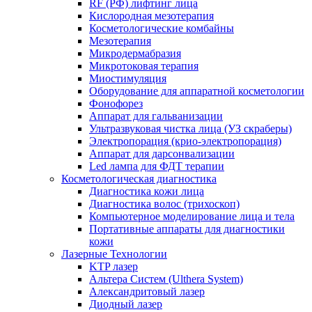
RF (РФ) лифтинг лица
Кислородная мезотерапия
Косметологические комбайны
Мезотерапия
Микродермабразия
Микротоковая терапия
Миостимуляция
Оборудование для аппаратной косметологии
Фонофорез
Аппарат для гальванизации
Ультразвуковая чистка лица (УЗ скраберы)
Электропорация (крио-электропорация)
Аппарат для дарсонвализации
Led лампа для ФДТ терапии
Косметологическая диагностика
Диагностика кожи лица
Диагностика волос (трихоскоп)
Компьютерное моделирование лица и тела
Портативные аппараты для диагностики
кожи
Лазерные Технологии
KTP лазер
Альтера Систем (Ulthera System)
Александритовый лазер
Диодный лазер