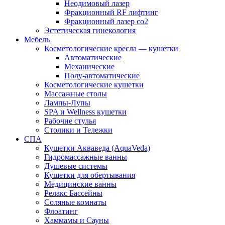
Неодимовый лазер
Фракционный RF лифтинг
Фракционный лазер со2
Эстетическая гинекология
Мебель
Косметологические кресла — кушетки
Автоматические
Механические
Полу-автоматические
Косметологические кушетки
Массажные столы
Лампы-Лупы
SPA и Wellness кушетки
Рабочие стулья
Столики и Тележки
СПА
Кушетки Акваведа (AquaVeda)
Гидромассажные ванны
Душевые системы
Кушетки для обертывания
Медицинские ванны
Релакс Бассейны
Соляные комнаты
Флоатинг
Хаммамы и Сауны