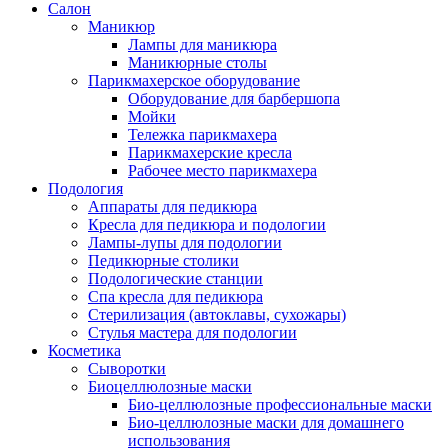
Салон
Маникюр
Лампы для маникюра
Маникюрные столы
Парикмахерское оборудование
Оборудование для барбершопа
Мойки
Тележка парикмахера
Парикмахерские кресла
Рабочее место парикмахера
Подология
Аппараты для педикюра
Кресла для педикюра и подологии
Лампы-лупы для подологии
Педикюрные столики
Подологические станции
Спа кресла для педикюра
Стерилизация (автоклавы, сухожары)
Стулья мастера для подологии
Косметика
Сыворотки
Биоцеллюлозные маски
Био-целлюлозные профессиональные маски
Био-целлюлозные маски для домашнего
использования