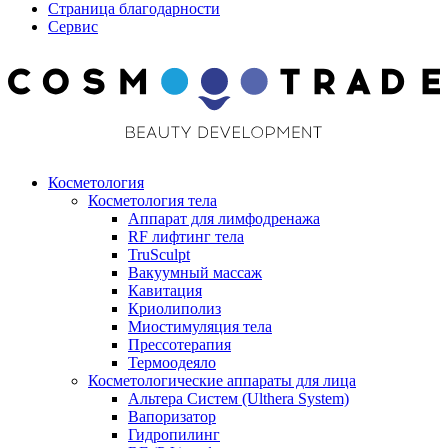
Страница благодарности
Сервис
Косметология
Косметология тела
Аппарат для лимфодренажа
RF лифтинг тела
TruSculpt
Вакуумный массаж
Кавитация
Криолиполиз
Миостимуляция тела
Прессотерапия
Термоодеяло
Косметологические аппараты для лица
Альтера Систем (Ulthera System)
Вапоризатор
Гидропилинг