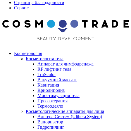
Страница благодарности
Сервис
Косметология
Косметология тела
Аппарат для лимфодренажа
RF лифтинг тела
TruSculpt
Вакуумный массаж
Кавитация
Криолиполиз
Миостимуляция тела
Прессотерапия
Термоодеяло
Косметологические аппараты для лица
Альтера Систем (Ulthera System)
Вапоризатор
Гидропилинг