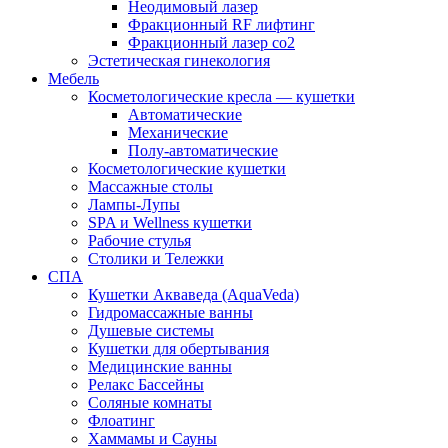
Неодимовый лазер
Фракционный RF лифтинг
Фракционный лазер со2
Эстетическая гинекология
Мебель
Косметологические кресла — кушетки
Автоматические
Механические
Полу-автоматические
Косметологические кушетки
Массажные столы
Лампы-Лупы
SPA и Wellness кушетки
Рабочие стулья
Столики и Тележки
СПА
Кушетки Акваведа (AquaVeda)
Гидромассажные ванны
Душевые системы
Кушетки для обертывания
Медицинские ванны
Релакс Бассейны
Соляные комнаты
Флоатинг
Хаммамы и Сауны