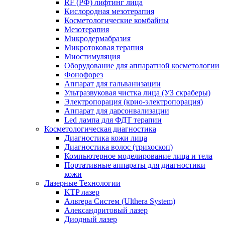
RF (РФ) лифтинг лица
Кислородная мезотерапия
Косметологические комбайны
Мезотерапия
Микродермабразия
Микротоковая терапия
Миостимуляция
Оборудование для аппаратной косметологии
Фонофорез
Аппарат для гальванизации
Ультразвуковая чистка лица (УЗ скраберы)
Электропорация (крио-электропорация)
Аппарат для дарсонвализации
Led лампа для ФДТ терапии
Косметологическая диагностика
Диагностика кожи лица
Диагностика волос (трихоскоп)
Компьютерное моделирование лица и тела
Портативные аппараты для диагностики
кожи
Лазерные Технологии
KTP лазер
Альтера Систем (Ulthera System)
Александритовый лазер
Диодный лазер