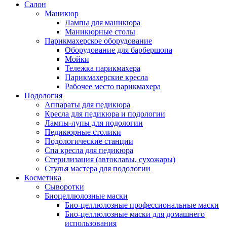
Салон
Маникюр
Лампы для маникюра
Маникюрные столы
Парикмахерское оборудование
Оборудование для барбершопа
Мойки
Тележка парикмахера
Парикмахерские кресла
Рабочее место парикмахера
Подология
Аппараты для педикюра
Кресла для педикюра и подологии
Лампы-лупы для подологии
Педикюрные столики
Подологические станции
Спа кресла для педикюра
Стерилизация (автоклавы, сухожары)
Стулья мастера для подологии
Косметика
Сыворотки
Биоцеллюлозные маски
Био-целлюлозные профессиональные маски
Био-целлюлозные маски для домашнего
использования