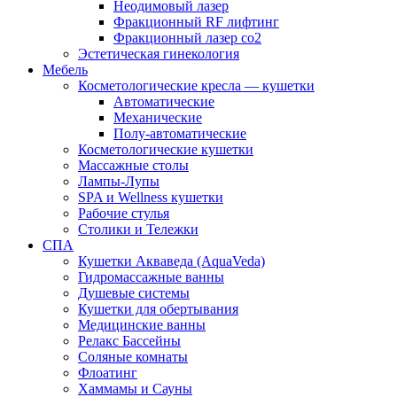
Неодимовый лазер
Фракционный RF лифтинг
Фракционный лазер со2
Эстетическая гинекология
Мебель
Косметологические кресла — кушетки
Автоматические
Механические
Полу-автоматические
Косметологические кушетки
Массажные столы
Лампы-Лупы
SPA и Wellness кушетки
Рабочие стулья
Столики и Тележки
СПА
Кушетки Акваведа (AquaVeda)
Гидромассажные ванны
Душевые системы
Кушетки для обертывания
Медицинские ванны
Релакс Бассейны
Соляные комнаты
Флоатинг
Хаммамы и Сауны