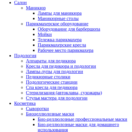
Салон
Маникюр
Лампы для маникюра
Маникюрные столы
Парикмахерское оборудование
Оборудование для барбершопа
Мойки
Тележка парикмахера
Парикмахерские кресла
Рабочее место парикмахера
Подология
Аппараты для педикюра
Кресла для педикюра и подологии
Лампы-лупы для подологии
Педикюрные столики
Подологические станции
Спа кресла для педикюра
Стерилизация (автоклавы, сухожары)
Стулья мастера для подологии
Косметика
Сыворотки
Биоцеллюлозные маски
Био-целлюлозные профессиональные маски
Био-целлюлозные маски для домашнего
использования