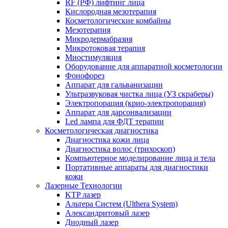
RF (РФ) лифтинг лица
Кислородная мезотерапия
Косметологические комбайны
Мезотерапия
Микродермабразия
Микротоковая терапия
Миостимуляция
Оборудование для аппаратной косметологии
Фонофорез
Аппарат для гальванизации
Ультразвуковая чистка лица (УЗ скраберы)
Электропорация (крио-электропорация)
Аппарат для дарсонвализации
Led лампа для ФДТ терапии
Косметологическая диагностика
Диагностика кожи лица
Диагностика волос (трихоскоп)
Компьютерное моделирование лица и тела
Портативные аппараты для диагностики
кожи
Лазерные Технологии
KTP лазер
Альтера Систем (Ulthera System)
Александритовый лазер
Диодный лазер