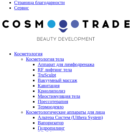
Страница благодарности
Сервис
Косметология
Косметология тела
Аппарат для лимфодренажа
RF лифтинг тела
TruSculpt
Вакуумный массаж
Кавитация
Криолиполиз
Миостимуляция тела
Прессотерапия
Термоодеяло
Косметологические аппараты для лица
Альтера Систем (Ulthera System)
Вапоризатор
Гидропилинг