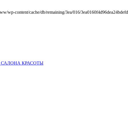
m.ua/www/wp-content/cache/db/remaining/3ea/016/3ea0160f4d96dea24bde
 САЛОНА КРАСОТЫ