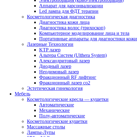
Электропорация (крио-электропорация)
Аппарат для дарсонвализации
Led лампа для ФДТ терапии
Косметологическая диагностика
Диагностика кожи лица
Диагностика волос (трихоскоп)
Компьютерное моделирование лица и тела
Портативные аппараты для диагностики кожи
Лазерные Технологии
KTP лазер
Альтера Систем (Ulthera System)
Александритовый лазер
Диодный лазер
Неодимовый лазер
Фракционный RF лифтинг
Фракционный лазер со2
Эстетическая гинекология
Мебель
Косметологические кресла — кушетки
Автоматические
Механические
Полу-автоматические
Косметологические кушетки
Массажные столы
Лампы-Лупы