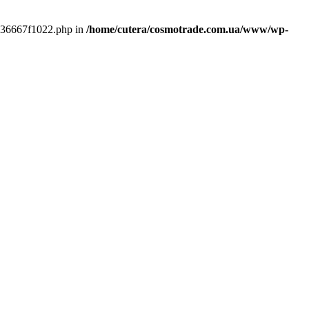
fd36667f1022.php in
/home/cutera/cosmotrade.com.ua/www/wp-