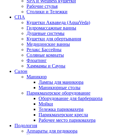
SPA и Wellness кушетки
Рабочие стулья
Столики и Тележки
СПА
Кушетки Акваведа (AquaVeda)
Гидромассажные ванны
Душевые системы
Кушетки для обертывания
Медицинские ванны
Релакс Бассейны
Соляные комнаты
Флоатинг
Хаммамы и Сауны
Салон
Маникюр
Лампы для маникюра
Маникюрные столы
Парикмахерское оборудование
Оборудование для барбершопа
Мойки
Тележка парикмахера
Парикмахерские кресла
Рабочее место парикмахера
Подология
Аппараты для педикюра