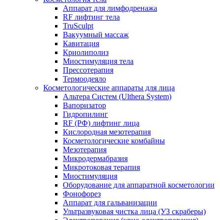
Аппарат для лимфодренажа
RF лифтинг тела
TruSculpt
Вакуумный массаж
Кавитация
Криолиполиз
Миостимуляция тела
Прессотерапия
Термоодеяло
Косметологические аппараты для лица
Альтера Систем (Ulthera System)
Вапоризатор
Гидропилинг
RF (РФ) лифтинг лица
Кислородная мезотерапия
Косметологические комбайны
Мезотерапия
Микродермабразия
Микротоковая терапия
Миостимуляция
Оборудование для аппаратной косметологии
Фонофорез
Аппарат для гальванизации
Ультразвуковая чистка лица (УЗ скраберы)