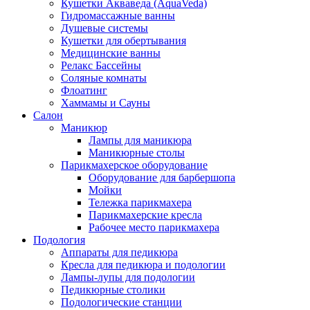
Кушетки Акваведа (AquaVeda)
Гидромассажные ванны
Душевые системы
Кушетки для обертывания
Медицинские ванны
Релакс Бассейны
Соляные комнаты
Флоатинг
Хаммамы и Сауны
Салон
Маникюр
Лампы для маникюра
Маникюрные столы
Парикмахерское оборудование
Оборудование для барбершопа
Мойки
Тележка парикмахера
Парикмахерские кресла
Рабочее место парикмахера
Подология
Аппараты для педикюра
Кресла для педикюра и подологии
Лампы-лупы для подологии
Педикюрные столики
Подологические станции