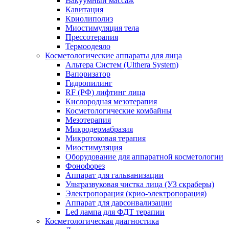
Вакуумный массаж
Кавитация
Криолиполиз
Миостимуляция тела
Прессотерапия
Термоодеяло
Косметологические аппараты для лица
Альтера Систем (Ulthera System)
Вапоризатор
Гидропилинг
RF (РФ) лифтинг лица
Кислородная мезотерапия
Косметологические комбайны
Мезотерапия
Микродермабразия
Микротоковая терапия
Миостимуляция
Оборудование для аппаратной косметологии
Фонофорез
Аппарат для гальванизации
Ультразвуковая чистка лица (УЗ скраберы)
Электропорация (крио-электропорация)
Аппарат для дарсонвализации
Led лампа для ФДТ терапии
Косметологическая диагностика