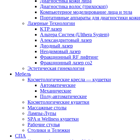
Диагностика кожи лица
Диагностика волос (трихоскоп)
Компьютерное моделирование лица и тела
Портативные аппараты для диагностики кожи
Лазерные Технологии
KTP лазер
Альтера Систем (Ulthera System)
Александритовый лазер
Диодный лазер
Неодимовый лазер
Фракционный RF лифтинг
Фракционный лазер со2
Эстетическая гинекология
Мебель
Косметологические кресла — кушетки
Автоматические
Механические
Полу-автоматические
Косметологические кушетки
Массажные столы
Лампы-Лупы
SPA и Wellness кушетки
Рабочие стулья
Столики и Тележки
СПА